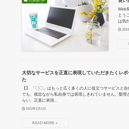
良い
お客様の声
We
とう
は気付
202
大切なサービスを正直に表現していただきたくレポ
た
【】 「〇〇」はもっと広く多くの人に役立つサービスと自
でも、残念ながら私自身では表現しきれていません。梨理
らい、正直に表現...
2022年2月1日