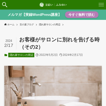
メルマガ【実録WordPress講座】
今すぐ無料で読む
ホーム
言の葉ブログ
隠れ家サロンの周辺
お客様がサロンに別れを告げる時
2024
2/17
（その2）
2022年5月2日
2024年2月17日
隠れ家サロンの周辺